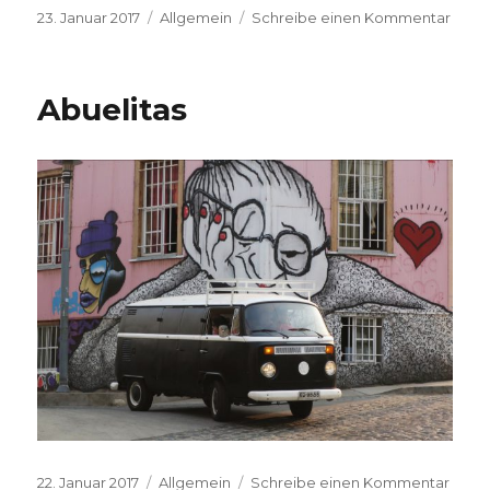
Veröffentlicht
Kategorien
zu
23. Januar 2017
Allgemein
Schreibe einen Kommentar
am
Like
it
Abuelitas
Veröffentlicht
Kategorien
zu
22. Januar 2017
Allgemein
Schreibe einen Kommentar