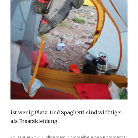
ist wenig Platz. Und Spaghetti sind wichtiger
als Ersatzkleidung.
Veröffentlicht
Kategorien
zu
20. Januar 2017
Allgemein
Schreibe einen Kommentar