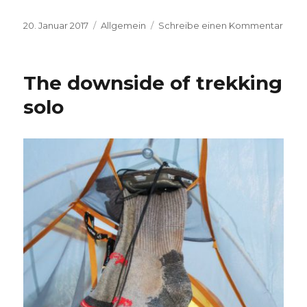
Veröffentlicht
Kategorien
zu
20. Januar 2017
Allgemein
Schreibe einen Kommentar
am
Absc
The downside of trekking
solo