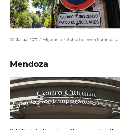
Veröffentlicht
Kategorien
zu
20. Januar 2017
Allgemein
Schreibe einen Kommentar
am
Aber
flott
Mendoza