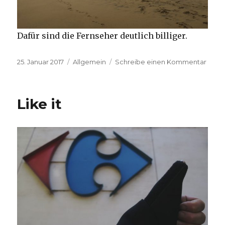
Dafür sind die Fernseher deutlich billiger.
Veröffentlicht
Kategorien
zu
25. Januar 2017
Allgemein
Schreibe einen Kommentar
am
Viña
del
Mar
Like it