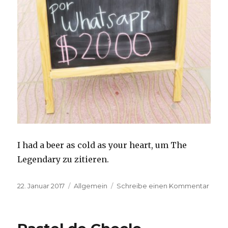
I had a beer as cold as your heart, um The
Legendary zu zitieren.
Veröffentlicht
Kategorien
zu
22. Januar 2017
Allgemein
Schreibe einen Kommentar
am
I
wish