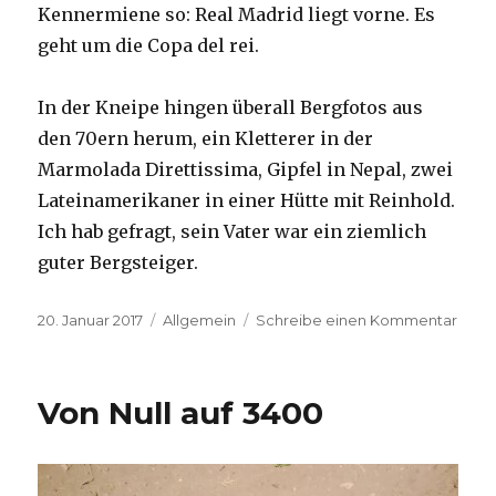
Kennermiene so: Real Madrid liegt vorne. Es
geht um die Copa del rei.
In der Kneipe hingen überall Bergfotos aus
den 70ern herum, ein Kletterer in der
Marmolada Direttissima, Gipfel in Nepal, zwei
Lateinamerikaner in einer Hütte mit Reinhold.
Ich hab gefragt, sein Vater war ein ziemlich
guter Bergsteiger.
Veröffentlicht
Kategorien
zu
20. Januar 2017
Allgemein
Schreibe einen Kommentar
am
Puen
del
Inca
Von Null auf 3400