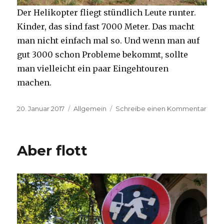
Der Helikopter fliegt stündlich Leute runter.
Kinder, das sind fast 7000 Meter. Das macht
man nicht einfach mal so. Und wenn man auf
gut 3000 schon Probleme bekommt, sollte
man vielleicht ein paar Eingehtouren
machen.
Veröffentlicht
Kategorien
zu
20. Januar 2017
Allgemein
Schreibe einen Kommentar
am
Von
Null
auf
Aber flott
3400