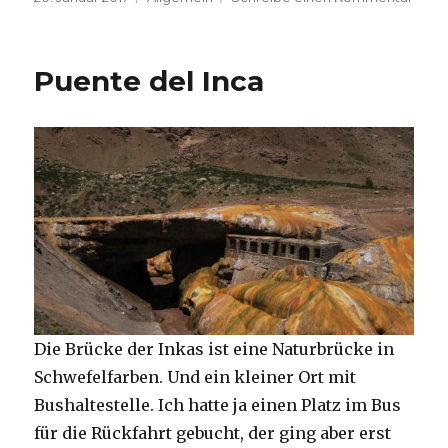
am
The
down
of
Puente del Inca
trekk
solo
Die Brücke der Inkas ist eine Naturbrücke in
Schwefelfarben. Und ein kleiner Ort mit
Bushaltestelle. Ich hatte ja einen Platz im Bus
für die Rückfahrt gebucht, der ging aber erst