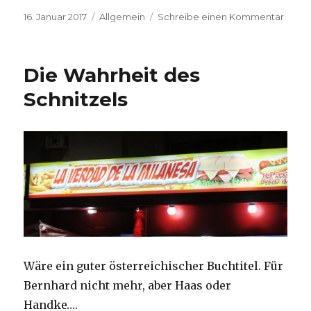
Veröffentlicht
Kategorien
zu
16. Januar 2017
Allgemein
Schreibe einen Kommentar
am
Alta
Moda
Die Wahrheit des
Schnitzels
Wäre ein guter österreichischer Buchtitel. Für
Bernhard nicht mehr, aber Haas oder
Handke….