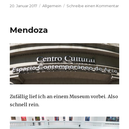
Veröffentlicht
Kategorien
zu
20. Januar 2017
Allgemein
Schreibe einen Kommentar
am
Aber
flott
Mendoza
Zufällig lief ich an einem Museum vorbei. Also
schnell rein.