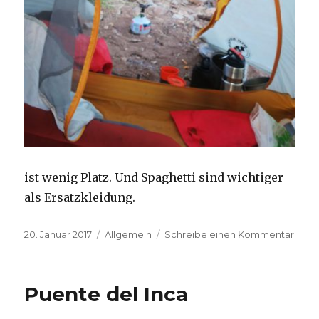
ist wenig Platz. Und Spaghetti sind wichtiger
als Ersatzkleidung.
Veröffentlicht
Kategorien
zu
20. Januar 2017
Allgemein
Schreibe einen Kommentar
am
The
down
of
Puente del Inca
trekk
solo