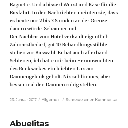
Baguette. Und a bisserl Wurst und Käse für die
Busfahrt. In den Nachrichten meinten sie, dass
es heute nur 2 bis 3 Stunden an der Grenze
dauern würde. Schaumermol.
Der Nachbar vom Hotel verkauft eigentlich
Zahnarztbedarf, gut 10 Behandlungsstühle
stehen zur Auswahl. Er hat auch allerhand
Schienen, ich hatte mir beim Herumwuchten
des Rucksackes ein leichten Lux am
Daumengelenk geholt. Nix schlimmes, aber
besser mal den Daumen ruhig stellen.
Veröffentlicht
Kategorien
zu
23. Januar 2017
Allgemein
Schreibe einen Kommentar
am
Like
it
Abuelitas