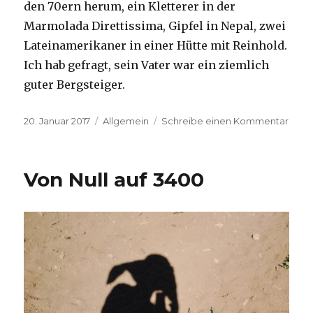
den 70ern herum, ein Kletterer in der
Marmolada Direttissima, Gipfel in Nepal, zwei
Lateinamerikaner in einer Hütte mit Reinhold.
Ich hab gefragt, sein Vater war ein ziemlich
guter Bergsteiger.
Veröffentlicht
Kategorien
zu
20. Januar 2017
Allgemein
Schreibe einen Kommentar
am
Puen
del
Inca
Von Null auf 3400