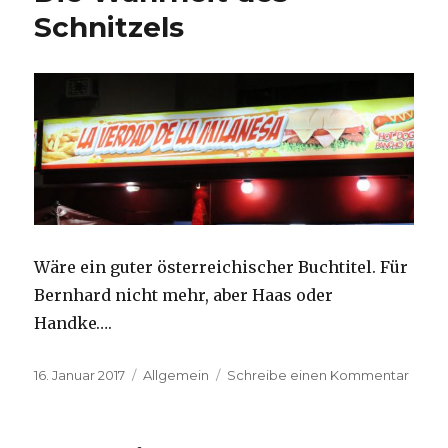
Schnitzels
Wäre ein guter österreichischer Buchtitel. Für
Bernhard nicht mehr, aber Haas oder
Handke….
Veröffentlicht
Kategorien
zu
16. Januar 2017
Allgemein
Schreibe einen Kommentar
am
Die
Wahrh
des