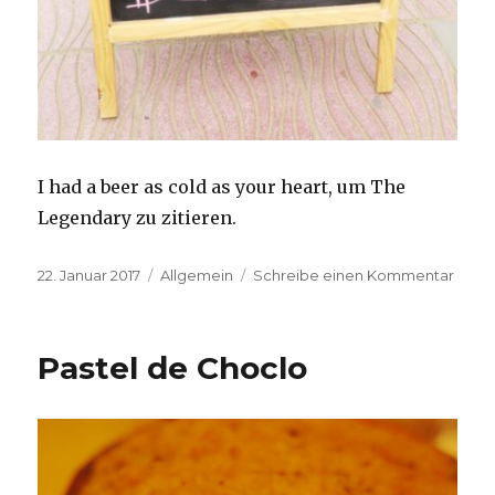
I had a beer as cold as your heart, um The
Legendary zu zitieren.
Veröffentlicht
Kategorien
zu
22. Januar 2017
Allgemein
Schreibe einen Kommentar
am
I
wish
Pastel de Choclo