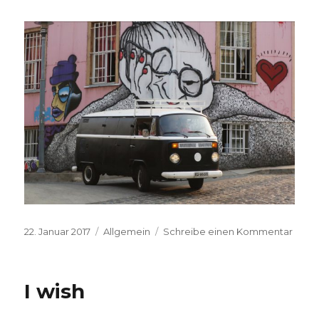
Veröffentlicht
Kategorien
zu
22. Januar 2017
Allgemein
Schreibe einen Kommentar
am
Abuel
I wish