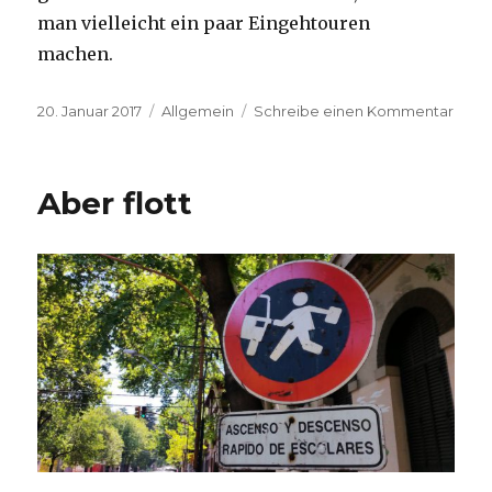
man vielleicht ein paar Eingehtouren
machen.
Veröffentlicht
Kategorien
zu
20. Januar 2017
Allgemein
Schreibe einen Kommentar
am
Von
Null
auf
Aber flott
3400