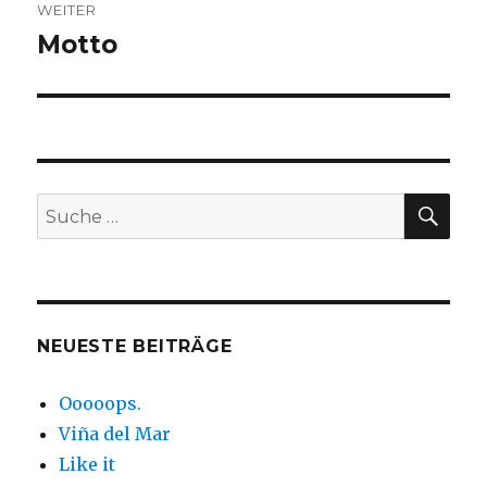
WEITER
Motto
Nächster
Beitrag:
SUC
Suche
nach:
NEUESTE BEITRÄGE
Ooooops.
Viña del Mar
Like it