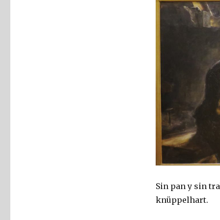
Sin pan y sin tr
knüppelhart.