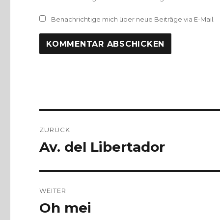
Benachrichtige mich über neue Beiträge via E-Mail.
Beitragsnavigation
ZURÜCK
Av. del Libertador
Vorheriger
Beitrag:
WEITER
Oh mei
Nächster
Beitrag: