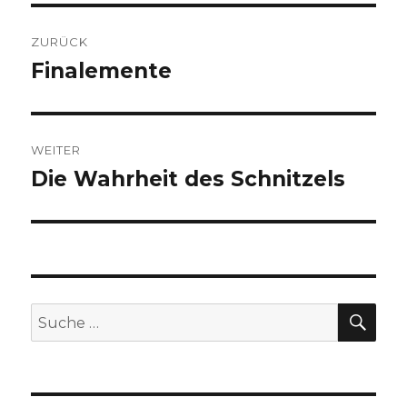
Beitragsnavigation
ZURÜCK
Finalemente
Vorheriger
Beitrag:
WEITER
Die Wahrheit des Schnitzels
Nächster
Beitrag:
SUC
Suche
nach: