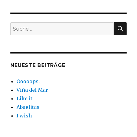
SUC
Suche
nach:
NEUESTE BEITRÄGE
Ooooops.
Viña del Mar
Like it
Abuelitas
I wish