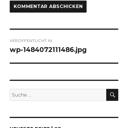
Beitragsnavigation
VERÖFFENTLICHT IN
wp-1484072111486.jpg
SUC
Suche
nach: