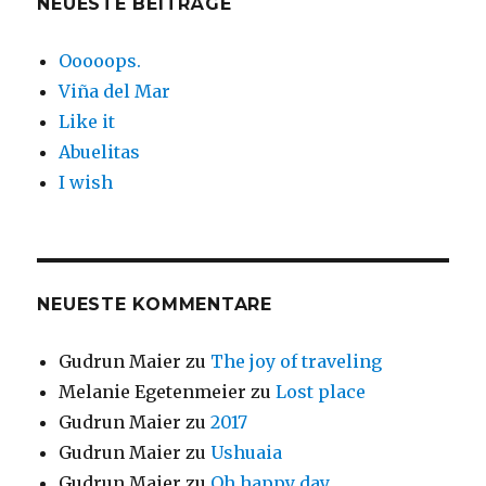
NEUESTE BEITRÄGE
Ooooops.
Viña del Mar
Like it
Abuelitas
I wish
NEUESTE KOMMENTARE
Gudrun Maier
zu
The joy of traveling
Melanie Egetenmeier
zu
Lost place
Gudrun Maier
zu
2017
Gudrun Maier
zu
Ushuaia
Gudrun Maier
zu
Oh happy day