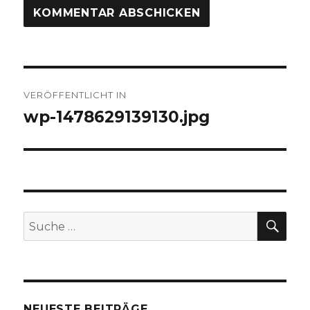
Beitragsnavigation
VERÖFFENTLICHT IN
wp-1478629139130.jpg
SUC
Suche
nach:
NEUESTE BEITRÄGE