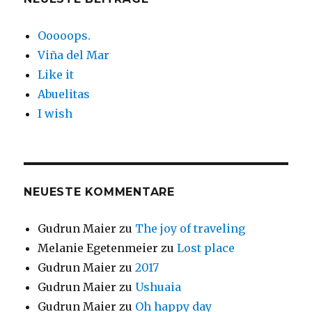
Ooooops.
Viña del Mar
Like it
Abuelitas
I wish
NEUESTE KOMMENTARE
Gudrun Maier
zu
The joy of traveling
Melanie Egetenmeier
zu
Lost place
Gudrun Maier
zu
2017
Gudrun Maier
zu
Ushuaia
Gudrun Maier
zu
Oh happy day