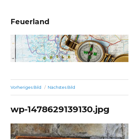
Feuerland
Vorheriges Bild
Nächstes Bild
wp-1478629139130.jpg