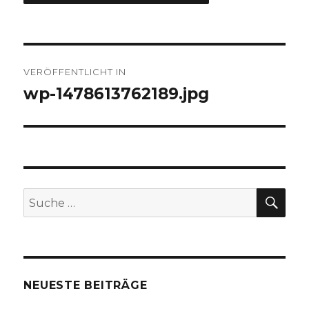
Beitragsnavigation
VERÖFFENTLICHT IN
wp-1478613762189.jpg
SUC
Suche
nach:
NEUESTE BEITRÄGE