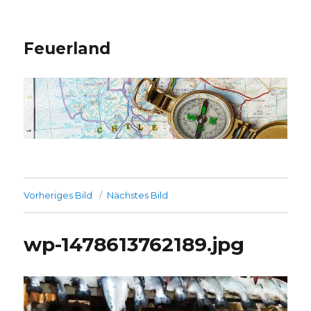
Feuerland
Vorheriges Bild
Nächstes Bild
wp-1478613762189.jpg