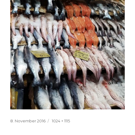
Veröffentlicht
Volle
8. November 2016
1024 × 1115
am
Größe