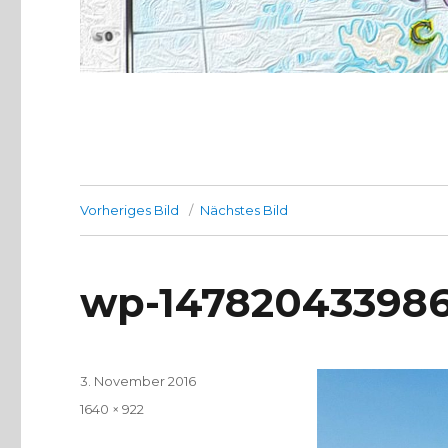
Vorheriges Bild
Nächstes Bild
wp-147820433986
Veröffentlicht
3. November 2016
am
Volle
1640 × 922
Größe