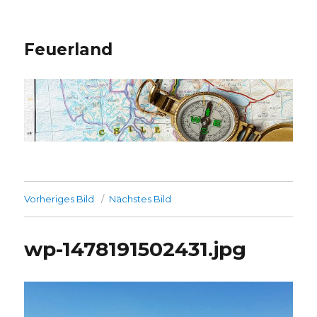
Feuerland
Vorheriges Bild
Nächstes Bild
wp-1478191502431.jpg