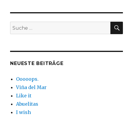
SUC
Suche
nach:
NEUESTE BEITRÄGE
Ooooops.
Viña del Mar
Like it
Abuelitas
I wish