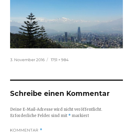
Veröffentlicht
Volle
3. November 2016
1751 × 984
am
Größe
Schreibe einen Kommentar
Deine E-Mail-Adresse wird nicht veröffentlicht.
Erforderliche Felder sind mit
*
markiert
KOMMENTAR
*