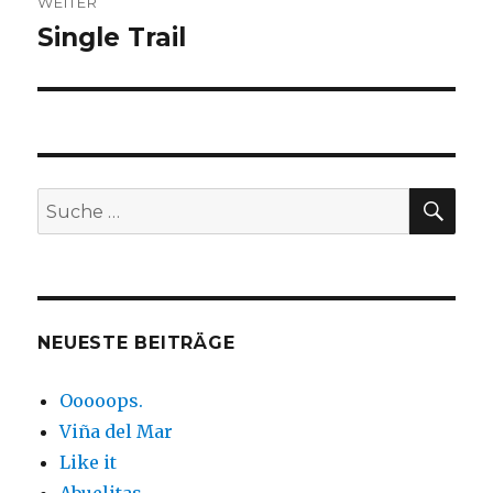
WEITER
Single Trail
Nächster
Beitrag:
SUC
Suche
nach:
NEUESTE BEITRÄGE
Ooooops.
Viña del Mar
Like it