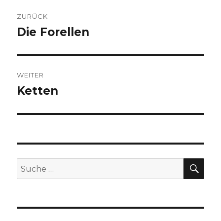
Beitragsnavigation
ZURÜCK
Die Forellen
Vorheriger
Beitrag:
WEITER
Ketten
Nächster
Beitrag:
SUC
Suche
nach: