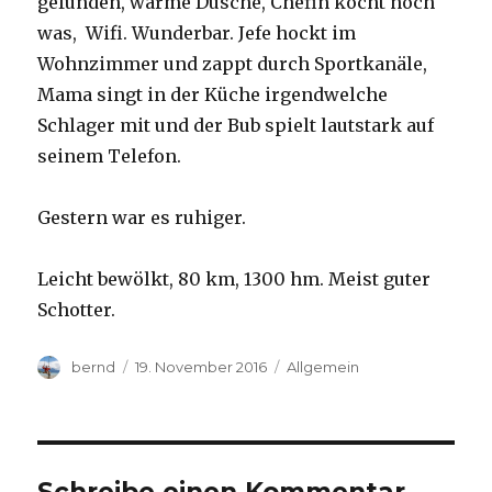
gefunden, warme Dusche, Chefin kocht noch
was, Wifi. Wunderbar. Jefe hockt im
Wohnzimmer und zappt durch Sportkanäle,
Mama singt in der Küche irgendwelche
Schlager mit und der Bub spielt lautstark auf
seinem Telefon.
Gestern war es ruhiger.
Leicht bewölkt, 80 km, 1300 hm. Meist guter
Schotter.
Autor
Veröffentlicht
Kategorien
bernd
19. November 2016
Allgemein
am
Schreibe einen Kommentar