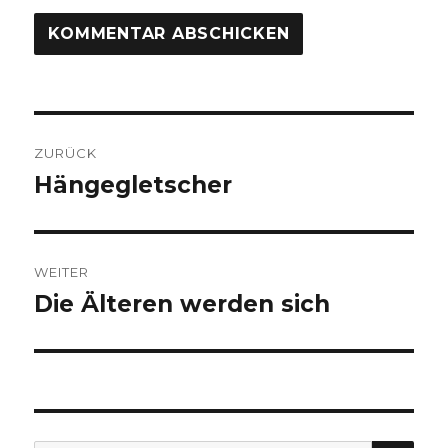
Beitragsnavigation
ZURÜCK
Hängegletscher
Vorheriger
Beitrag:
WEITER
Die Älteren werden sich
Nächster
Beitrag:
SUC