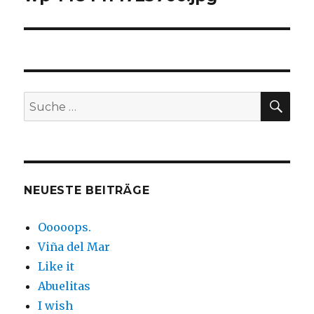
SUC
Suche
nach:
NEUESTE BEITRÄGE
Ooooops.
Viña del Mar
Like it
Abuelitas
I wish