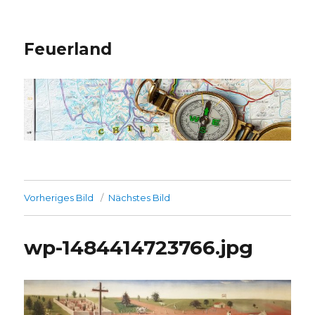
Feuerland
Vorheriges Bild
Nächstes Bild
wp-1484414723766.jpg