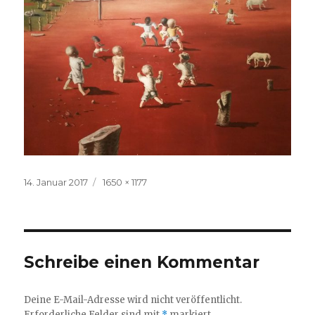
Veröffentlicht
Volle
14. Januar 2017
1650 × 1177
am
Größe
Schreibe einen Kommentar
Deine E-Mail-Adresse wird nicht veröffentlicht.
Erforderliche Felder sind mit
*
markiert