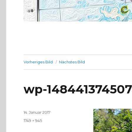
Vorheriges Bild
Nächstes Bild
wp-148441374507
Veröffentlicht
14. Januar 2017
am
Volle
1749 × 945
Größe