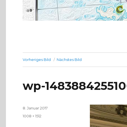
Vorheriges Bild
Nächstes Bild
wp-148388425510
Veröffentlicht
8. Januar 2017
am
Volle
1008 × 1512
Größe