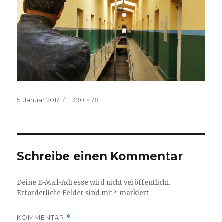
Veröffentlicht
Volle
5. Januar 2017
1390 × 781
am
Größe
Schreibe einen Kommentar
Deine E-Mail-Adresse wird nicht veröffentlicht.
Erforderliche Felder sind mit
*
markiert
KOMMENTAR
*