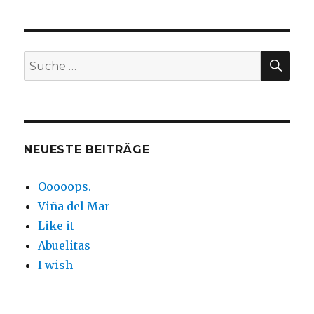
SUC
Suche
nach:
NEUESTE BEITRÄGE
Ooooops.
Viña del Mar
Like it
Abuelitas
I wish