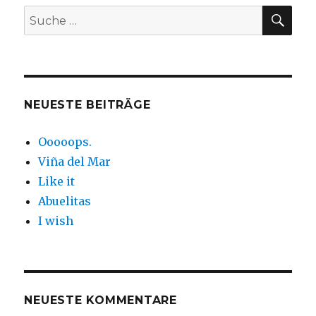
SUC
Suche
nach:
NEUESTE BEITRÄGE
Ooooops.
Viña del Mar
Like it
Abuelitas
I wish
NEUESTE KOMMENTARE