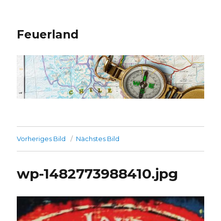
Feuerland
Vorheriges Bild
Nächstes Bild
wp-1482773988410.jpg