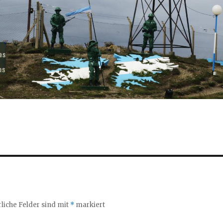
liche Felder sind mit
*
markiert