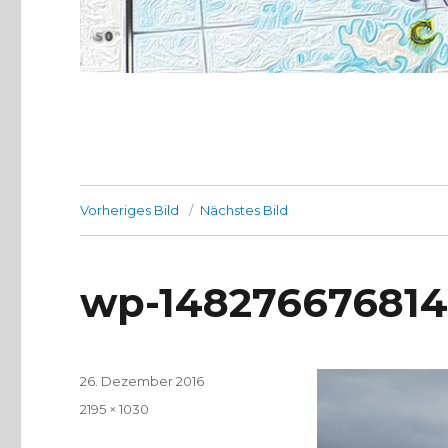
Vorheriges Bild
Nächstes Bild
wp-148276676814
Veröffentlicht
26. Dezember 2016
am
Volle
2195 × 1030
Größe