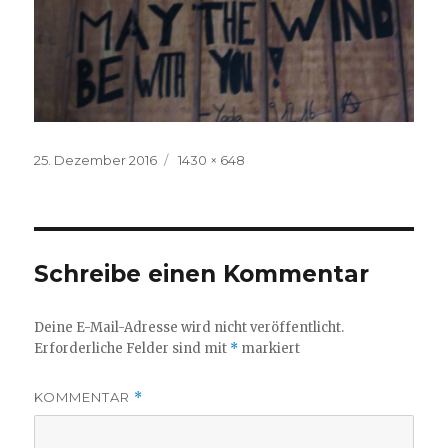
Veröffentlicht
Volle
25. Dezember 2016
1430 × 648
am
Größe
Schreibe einen Kommentar
Deine E-Mail-Adresse wird nicht veröffentlicht.
Erforderliche Felder sind mit
*
markiert
KOMMENTAR
*