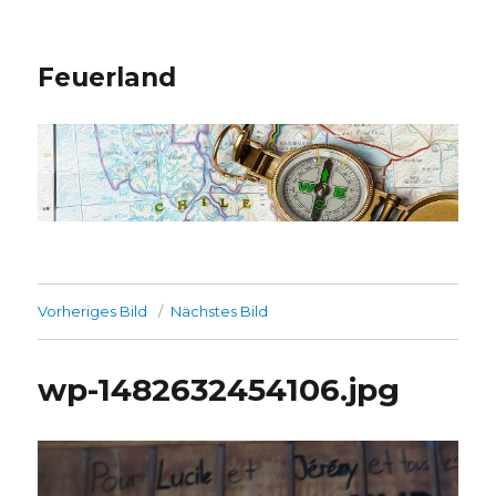
Feuerland
Vorheriges Bild
Nächstes Bild
wp-1482632454106.jpg