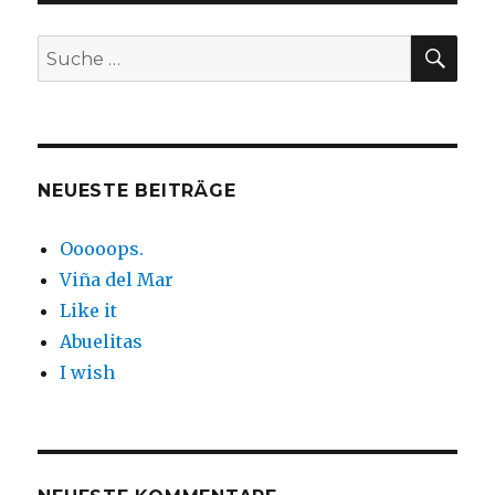
SUC
Suche
nach:
NEUESTE BEITRÄGE
Ooooops.
Viña del Mar
Like it
Abuelitas
I wish