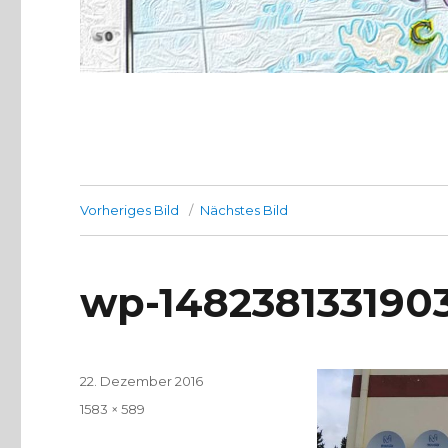
Vorheriges Bild
Nächstes Bild
wp-1482381331903
Veröffentlicht
22. Dezember 2016
am
Volle
1583 × 589
Größe