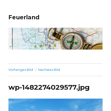
Feuerland
Vorheriges Bild
Nächstes Bild
wp-1482274029577.jpg