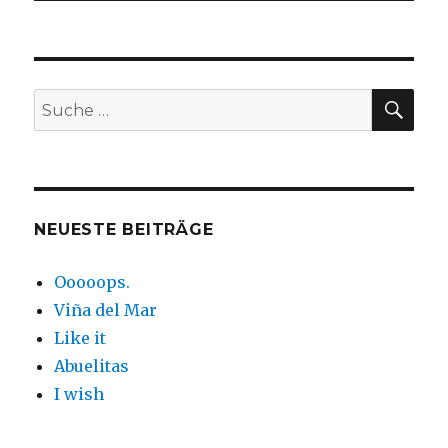
SUC
Suche
nach:
NEUESTE BEITRÄGE
Ooooops.
Viña del Mar
Like it
Abuelitas
I wish