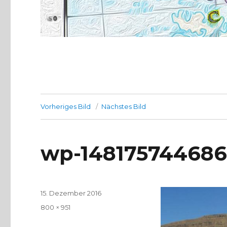
Vorheriges Bild
Nächstes Bild
wp-148175744686
Veröffentlicht
15. Dezember 2016
am
Volle
800 × 951
Größe