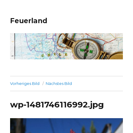
Feuerland
Vorheriges Bild
Nächstes Bild
wp-1481746116992.jpg