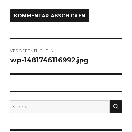
Beitragsnavigation
VERÖFFENTLICHT IN
wp-1481746116992.jpg
SUC
Suche
nach: