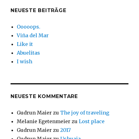
NEUESTE BEITRÄGE
Ooooops.
Viña del Mar
Like it
Abuelitas
I wish
NEUESTE KOMMENTARE
Gudrun Maier
zu
The joy of traveling
Melanie Egetenmeier
zu
Lost place
Gudrun Maier
zu
2017
Gudrun Maier
zu
Ushuaia