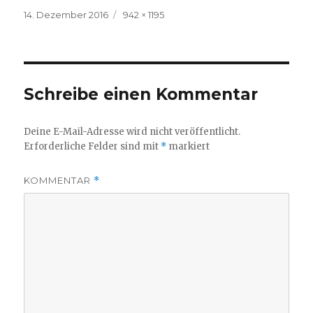
Veröffentlicht
Volle
14. Dezember 2016
942 × 1195
am
Größe
Schreibe einen Kommentar
Deine E-Mail-Adresse wird nicht veröffentlicht.
Erforderliche Felder sind mit
*
markiert
KOMMENTAR
*