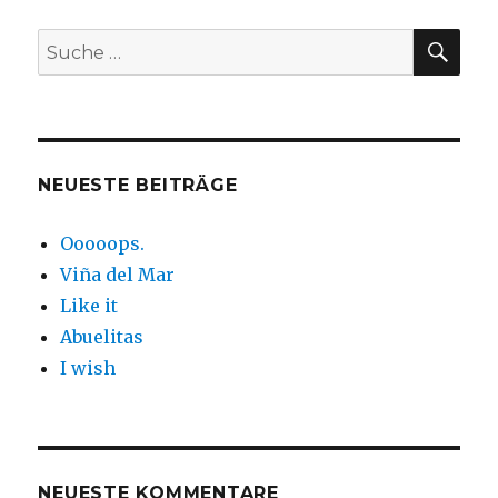
SUC
Suche
nach:
NEUESTE BEITRÄGE
Ooooops.
Viña del Mar
Like it
Abuelitas
I wish
NEUESTE KOMMENTARE