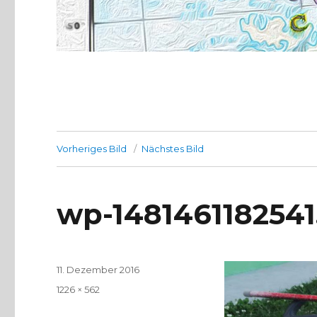
Vorheriges Bild
Nächstes Bild
wp-1481461182541
Veröffentlicht
11. Dezember 2016
am
Volle
1226 × 562
Größe