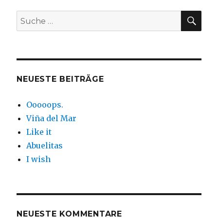
SUC
Suche
nach:
NEUESTE BEITRÄGE
Ooooops.
Viña del Mar
Like it
Abuelitas
I wish
NEUESTE KOMMENTARE