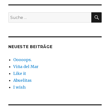
SUC
Suche
nach:
NEUESTE BEITRÄGE
Ooooops.
Viña del Mar
Like it
Abuelitas
I wish