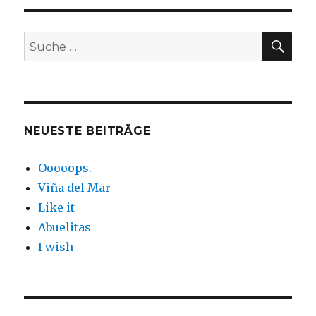
SUC
Suche
nach:
NEUESTE BEITRÄGE
Ooooops.
Viña del Mar
Like it
Abuelitas
I wish