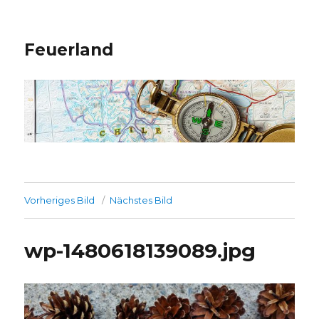
Feuerland
Vorheriges Bild
Nächstes Bild
wp-1480618139089.jpg