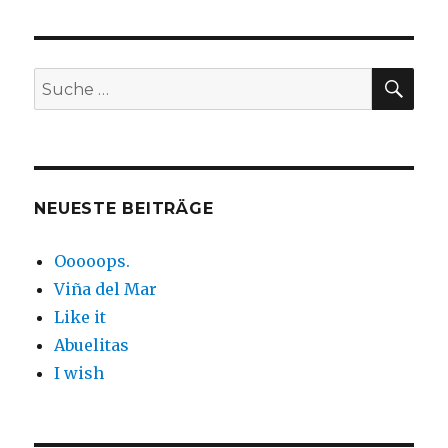
SUC
Suche
nach:
NEUESTE BEITRÄGE
Ooooops.
Viña del Mar
Like it
Abuelitas
I wish