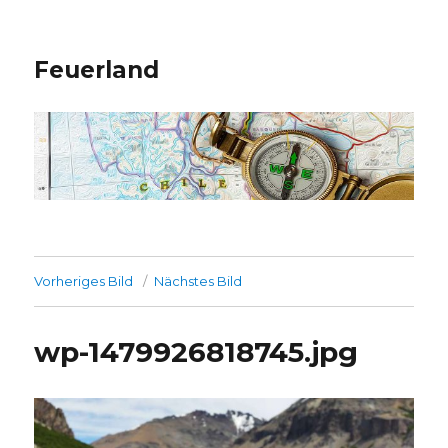
Feuerland
Vorheriges Bild
Nächstes Bild
wp-1479926818745.jpg