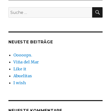
SUC
Suche
nach:
NEUESTE BEITRÄGE
Ooooops.
Viña del Mar
Like it
Abuelitas
I wish
NEUESTE KOMMENTARE