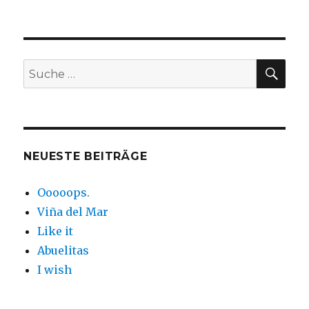
SUC
Suche
nach:
NEUESTE BEITRÄGE
Ooooops.
Viña del Mar
Like it
Abuelitas
I wish