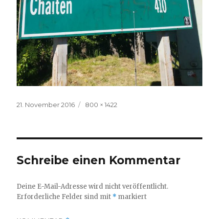
Veröffentlicht
Volle
21. November 2016
800 × 1422
am
Größe
Schreibe einen Kommentar
Deine E-Mail-Adresse wird nicht veröffentlicht.
Erforderliche Felder sind mit
*
markiert