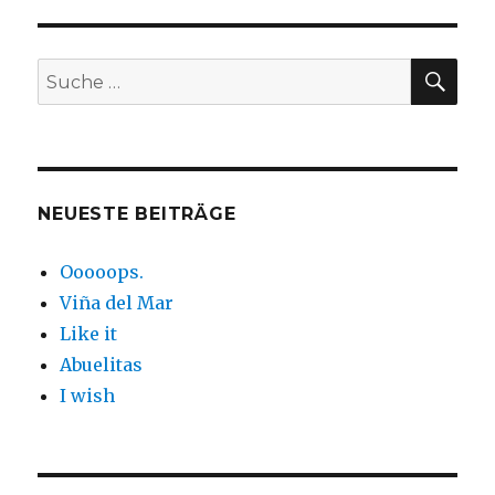
SUC
Suche
nach:
NEUESTE BEITRÄGE
Ooooops.
Viña del Mar
Like it
Abuelitas
I wish