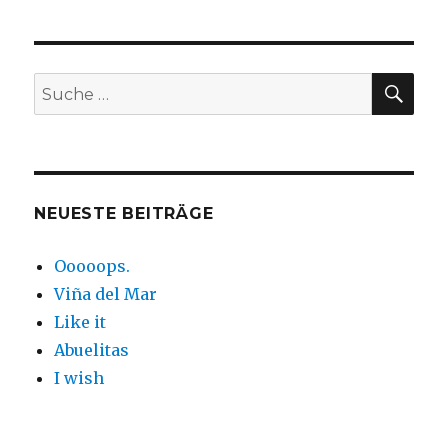
SUC
Suche
nach:
NEUESTE BEITRÄGE
Ooooops.
Viña del Mar
Like it
Abuelitas
I wish