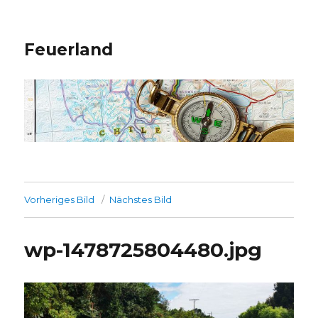
Feuerland
Vorheriges Bild
Nächstes Bild
wp-1478725804480.jpg