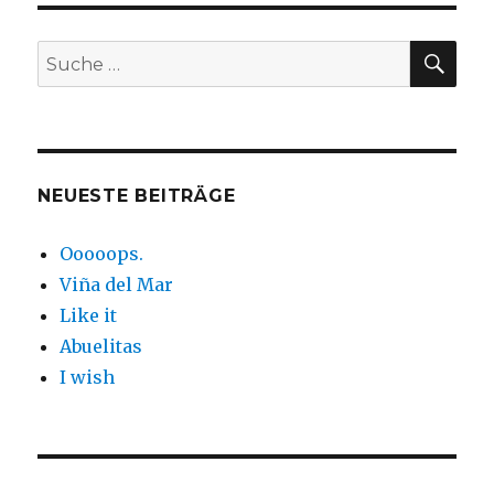
SUC
Suche
nach:
NEUESTE BEITRÄGE
Ooooops.
Viña del Mar
Like it
Abuelitas
I wish