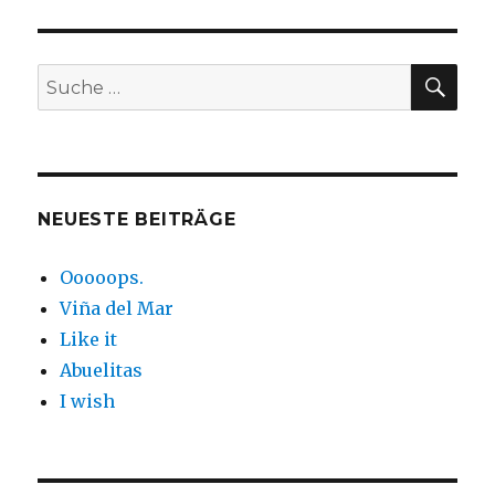
SUC
Suche
nach:
NEUESTE BEITRÄGE
Ooooops.
Viña del Mar
Like it
Abuelitas
I wish