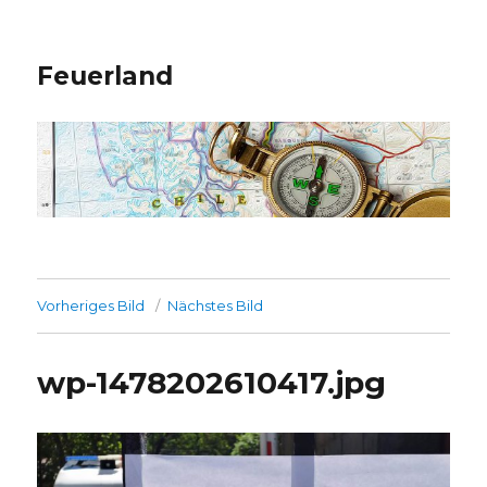
Feuerland
Vorheriges Bild
Nächstes Bild
wp-1478202610417.jpg