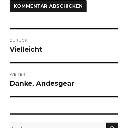
Beitragsnavigation
ZURÜCK
Vielleicht
Vorheriger
Beitrag:
WEITER
Danke, Andesgear
Nächster
Beitrag:
SUC
Suche