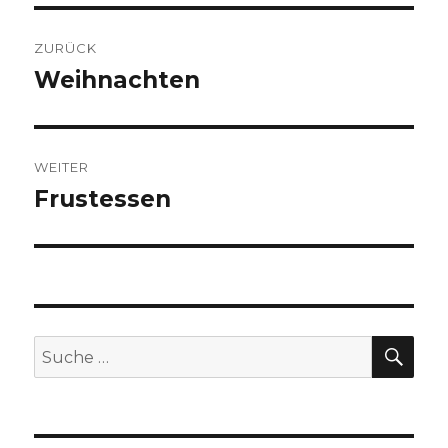
Beitragsnavigation
ZURÜCK
Weihnachten
Vorheriger
Beitrag:
WEITER
Frustessen
Nächster
Beitrag:
SUC
Suche
nach: