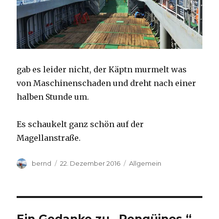
gab es leider nicht, der Käptn murmelt was
von Maschinenschaden und dreht nach einer
halben Stunde um.
Es schaukelt ganz schön auf der
Magellanstraße.
Autor
Veröffentlicht
Kategorien
bernd
22. Dezember 2016
Allgemein
am