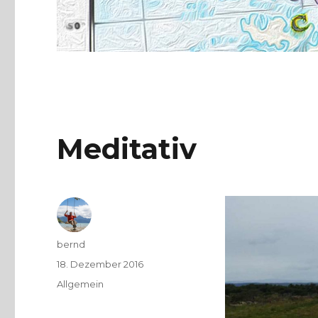
Meditativ
Autor
bernd
Veröffentlicht
18. Dezember 2016
am
Kategorien
Allgemein