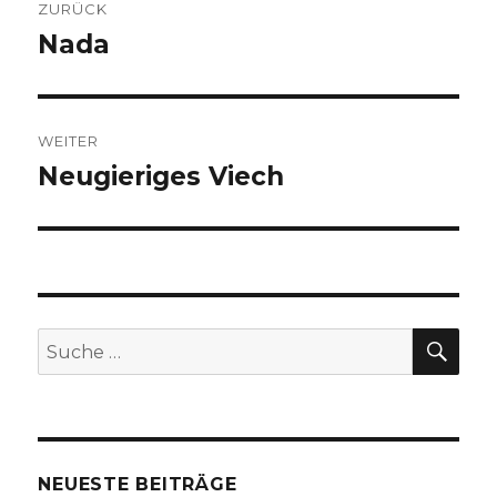
ZURÜCK
Nada
Vorheriger
Beitrag:
WEITER
Neugieriges Viech
Nächster
Beitrag:
SUC
Suche
nach:
NEUESTE BEITRÄGE