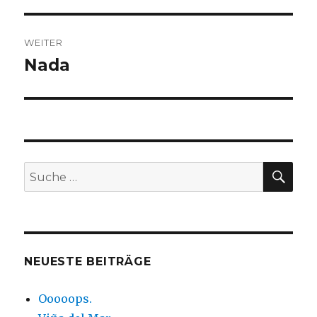
WEITER
Nada
Nächster
Beitrag:
SUC
Suche
nach:
NEUESTE BEITRÄGE
Ooooops.