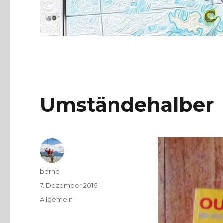
Umständehalber
Autor
bernd
Veröffentlicht
7. Dezember 2016
am
Kategorien
Allgemein