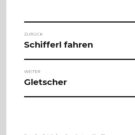
Beitragsnavigation
ZURÜCK
Schifferl fahren
Vorheriger
Beitrag:
WEITER
Gletscher
Nächster
Beitrag: