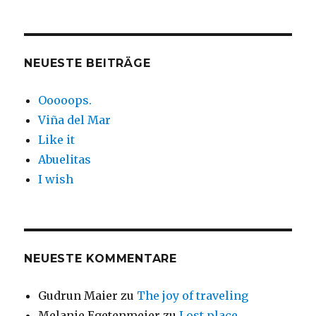
NEUESTE BEITRÄGE
Ooooops.
Viña del Mar
Like it
Abuelitas
I wish
NEUESTE KOMMENTARE
Gudrun Maier
zu
The joy of traveling
Melanie Egetenmeier
zu
Lost place