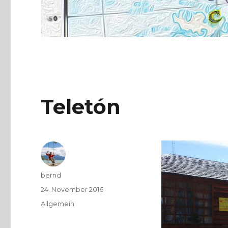
Teletón
Autor
bernd
Veröffentlicht
24. November 2016
am
Kategorien
Allgemein