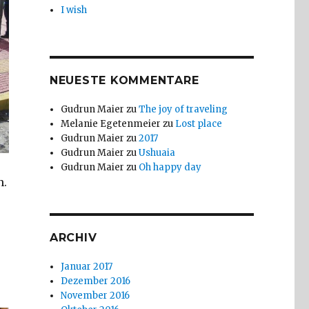
I wish
NEUESTE KOMMENTARE
Gudrun Maier
zu
The joy of traveling
Melanie Egetenmeier
zu
Lost place
Gudrun Maier
zu
2017
Gudrun Maier
zu
Ushuaia
Gudrun Maier
zu
Oh happy day
n.
ARCHIV
Januar 2017
Dezember 2016
November 2016