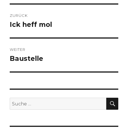
Beitragsnavigation
ZURÜCK
Ick heff mol
Vorheriger
Beitrag:
WEITER
Baustelle
Nächster
Beitrag:
SUC
Suche
nach: