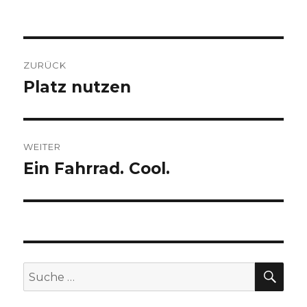
Beitragsnavigation
ZURÜCK
Platz nutzen
Vorheriger
Beitrag:
WEITER
Ein Fahrrad. Cool.
Nächster
Beitrag:
SUC
Suche
nach: