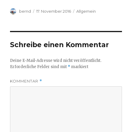
Autor
Veröffentlicht
Kategorien
bernd
17. November 2016
Allgemein
am
Schreibe einen Kommentar
Deine E-Mail-Adresse wird nicht veröffentlicht.
Erforderliche Felder sind mit
*
markiert
KOMMENTAR
*