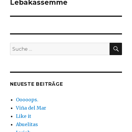
Lebakassemme
Nächster
Beitrag:
SUC
Suche
nach:
NEUESTE BEITRÄGE
Ooooops.
Viña del Mar
Like it
Abuelitas