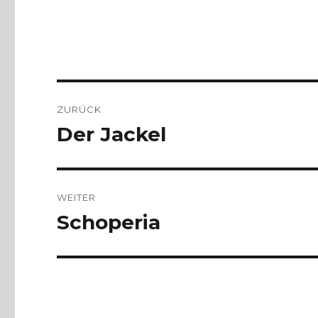
Beitragsnavigation
ZURÜCK
Der Jackel
Vorheriger
Beitrag:
WEITER
Schoperia
Nächster
Beitrag: