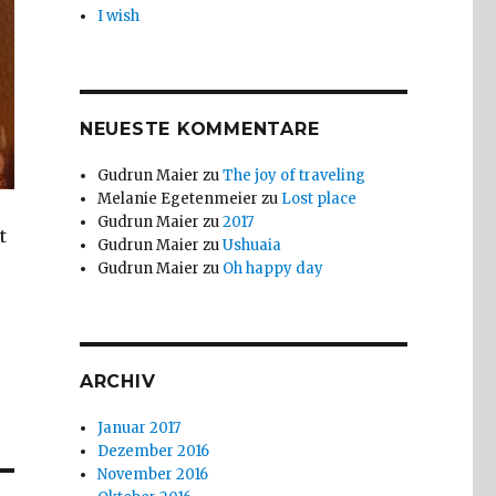
I wish
NEUESTE KOMMENTARE
Gudrun Maier
zu
The joy of traveling
Melanie Egetenmeier
zu
Lost place
Gudrun Maier
zu
2017
t
Gudrun Maier
zu
Ushuaia
Gudrun Maier
zu
Oh happy day
ARCHIV
Januar 2017
Dezember 2016
November 2016