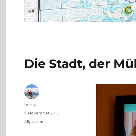
Die Stadt, der Mül
Autor
bernd
Veröffentlicht
7. November 2016
am
Kategorien
Allgemein