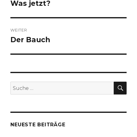
Was jetzt?
Vorheriger
Beitrag:
WEITER
Der Bauch
Nächster
Beitrag:
SUC
Suche
nach:
NEUESTE BEITRÄGE