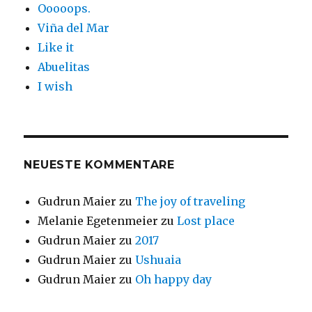
Ooooops.
Viña del Mar
Like it
Abuelitas
I wish
NEUESTE KOMMENTARE
Gudrun Maier
zu
The joy of traveling
Melanie Egetenmeier
zu
Lost place
Gudrun Maier
zu
2017
Gudrun Maier
zu
Ushuaia
Gudrun Maier
zu
Oh happy day